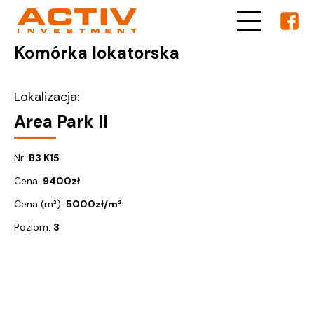
Komórka lokatorska
Lokalizacja:
Area Park II
Nr:
B3 K15
Cena:
9400
zł
Cena (m²):
5000
zł/m²
Poziom:
3