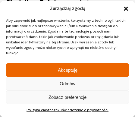
Siedziba
Dział sprzedaży
Zarządzaj zgodą
Aby zapewnić jak najlepsze wrażenia, korzystamy z technologii, takich
ul. Lipińskiego 3A
ul. Lipińskiego 3A
jak pliki cookie, do przechowywania i/lub uzyskiwania dostępu do
30-349 Kraków
30-349 Kraków
informacji o urządzeniu. Zgoda na te technologie pozwoli nam
tel.:
12 397 12 27
tel.:
12 397 12 25
przetwarzać dane, takie jak zachowanie podczas przeglądania lub
unikalne identyfikatory na tej stronie. Brak wyrażenia zgody lub
Gliwice
Katowice
wycofanie zgody może niekorzystnie wpłynąć na niektóre cechy i
Dział sprzedaży
Dział sprzedaży
funkcje.
Akceptuję
ul. Chorzowska 216/A
ul. Chorzowska 216/A
40-101 Katowice
40-101 Katowice
Odmów
tel.:
32 745 31 67
tel.: 32 745 31 67
Warszawa
Zobacz preferencje
Dział sprzedaży
Polityka ciasteczek
Oświadczenie o prywatności
ul. Pałuków 2, LOK 12
03-188 Warszawa