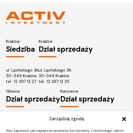
Kraków
Kraków
Siedziba
Dział sprzedaży
ul. Lipińskiego 3A
ul. Lipińskiego 3A
30-349 Kraków
30-349 Kraków
tel.:
12 397 12 27
tel.:
12 397 12 25
Gliwice
Katowice
Dział sprzedaży
Dział sprzedaży
Zarządzaj zgodą
ul. Chorzowska 216/A
ul. Chorzowska 216/A
40-101 Katowice
40-101 Katowice
Aby zapewnić jak najlepsze wrażenia, korzystamy z technologii, takich
tel.:
32 745 31 67
tel.: 32 745 31 67