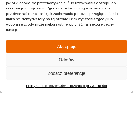
jak pliki cookie, do przechowywania i/lub uzyskiwania dostępu do
Warszawa
informacji o urządzeniu. Zgoda na te technologie pozwoli nam
przetwarzać dane, takie jak zachowanie podczas przeglądania lub
Dział sprzedaży
unikalne identyfikatory na tej stronie. Brak wyrażenia zgody lub
wycofanie zgody może niekorzystnie wpłynąć na niektóre cechy i
funkcje.
ul. Pałuków 2, LOK 12
03-188 Warszawa
Akceptuję
tel.: 22 597 23 72
Odmów
Zobacz preferencje
Nieruchomości Kraków
Polityka ciasteczek
Oświadczenie o prywatności
Mieszkania na sprzedaż Kraków
Nieruchomości Gliwice
Mieszkania na sprzedaż Gliwice
Nieruchomości Katowice