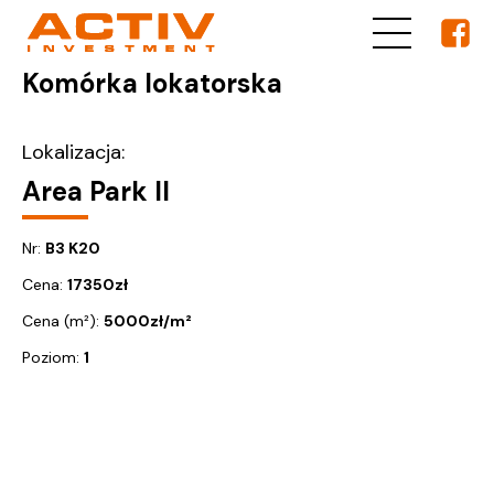
Komórka lokatorska
Lokalizacja:
Area Park II
Nr:
B3 K20
Cena:
17350
zł
Cena (m²):
5000
zł/m²
Poziom:
1