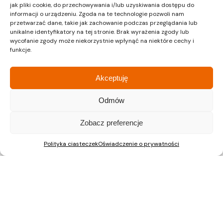
jak pliki cookie, do przechowywania i/lub uzyskiwania dostępu do
Warszawa
informacji o urządzeniu. Zgoda na te technologie pozwoli nam
przetwarzać dane, takie jak zachowanie podczas przeglądania lub
Dział sprzedaży
unikalne identyfikatory na tej stronie. Brak wyrażenia zgody lub
wycofanie zgody może niekorzystnie wpłynąć na niektóre cechy i
funkcje.
ul. Pałuków 2, LOK 12
03-188 Warszawa
Akceptuję
tel.: 22 597 23 72
Odmów
Zobacz preferencje
Nieruchomości Kraków
Polityka ciasteczek
Oświadczenie o prywatności
Mieszkania na sprzedaż Kraków
Nieruchomości Gliwice
Mieszkania na sprzedaż Gliwice
Nieruchomości Katowice