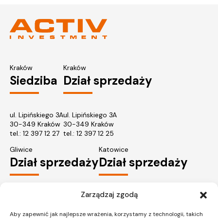
Kraków
Kraków
Siedziba
Dział sprzedaży
ul. Lipińskiego 3A
ul. Lipińskiego 3A
30-349 Kraków
30-349 Kraków
tel.:
12 397 12 27
tel.:
12 397 12 25
Gliwice
Katowice
Dział sprzedaży
Dział sprzedaży
Zarządzaj zgodą
ul. Chorzowska 216/A
ul. Chorzowska 216/A
40-101 Katowice
40-101 Katowice
Aby zapewnić jak najlepsze wrażenia, korzystamy z technologii, takich
tel.:
32 745 31 67
tel.: 32 745 31 67