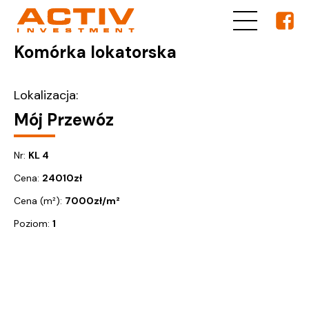
Komórka lokatorska
Lokalizacja:
Mój Przewóz
Nr:
KL 4
Cena:
24010
zł
Cena (m²):
7000
zł/m²
Poziom:
1