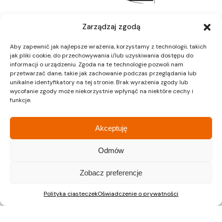
Zarządzaj zgodą
Aby zapewnić jak najlepsze wrażenia, korzystamy z technologii, takich
jak pliki cookie, do przechowywania i/lub uzyskiwania dostępu do
informacji o urządzeniu. Zgoda na te technologie pozwoli nam
przetwarzać dane, takie jak zachowanie podczas przeglądania lub
unikalne identyfikatory na tej stronie. Brak wyrażenia zgody lub
wycofanie zgody może niekorzystnie wpłynąć na niektóre cechy i
funkcje.
Kraków
Kraków
Siedziba
Dział sprzedaży
Akceptuję
Odmów
ul. Lipińskiego 3A
ul. Lipińskiego 3A
30-349 Kraków
30-349 Kraków
tel.:
12 397 12 27
tel.:
12 397 12 25
Zobacz preferencje
Gliwice
Katowice
Polityka ciasteczek
Oświadczenie o prywatności
Dział sprzedaży
Dział sprzedaży