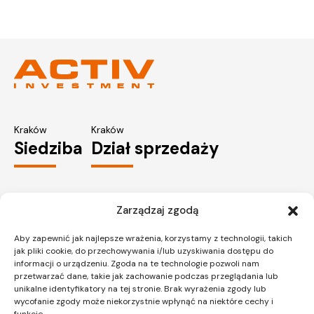
Kraków
Kraków
Siedziba
Dział sprzedaży
ul. Lipińskiego 3A
ul. Lipińskiego 3A
Zarządzaj zgodą
30-349 Kraków
30-349 Kraków
tel.:
12 397 12 27
tel.:
12 397 12 25
Aby zapewnić jak najlepsze wrażenia, korzystamy z technologii, takich
Gliwice
Katowice
jak pliki cookie, do przechowywania i/lub uzyskiwania dostępu do
Dział sprzedaży
Dział sprzedaży
informacji o urządzeniu. Zgoda na te technologie pozwoli nam
przetwarzać dane, takie jak zachowanie podczas przeglądania lub
unikalne identyfikatory na tej stronie. Brak wyrażenia zgody lub
wycofanie zgody może niekorzystnie wpłynąć na niektóre cechy i