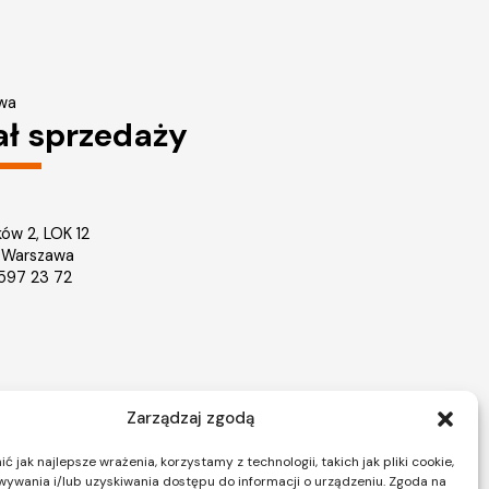
wa
ał sprzedaży
ków 2, LOK 12
 Warszawa
2 597 23 72
Zarządzaj zgodą
Nieruchomości Warszawa
ice
Mieszkania na sprzedaż Warszawa
 jak najlepsze wrażenia, korzystamy z technologii, takich jak pliki cookie,
ywania i/lub uzyskiwania dostępu do informacji o urządzeniu. Zgoda na