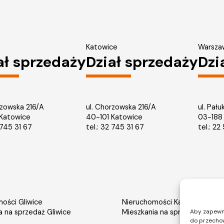
Katowice
Warsza
ał sprzedaży
Dział sprzedaży
Dzi
rzowska 216/A
ul. Chorzowska 216/A
ul. Pału
 Katowice
40-101 Katowice
03-188
745 31 67
tel.: 32 745 31 67
tel.: 2
ości Gliwice
Nieruchomości Katowice
a na sprzedaż Gliwice
Mieszkania na sprzedaż Katow
Aby zapewnić
do przechow