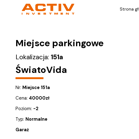
Strona g
Miejsce parkingowe
Lokalizacja:
151a
ŚwiatoVida
Nr:
Miejsce 151a
Cena:
40000
zł
Poziom:
-2
Typ:
Normalne
Garaż