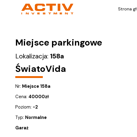
Strona g
Miejsce parkingowe
Lokalizacja:
158a
ŚwiatoVida
Nr:
Miejsce 158a
Cena:
40000
zł
Poziom:
-2
Typ:
Normalne
Garaż