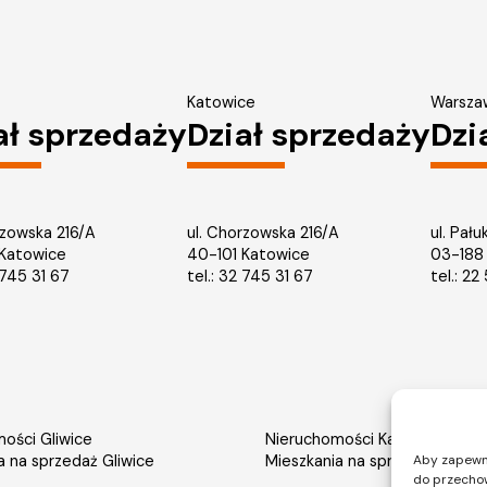
Katowice
Warsza
ał sprzedaży
Dział sprzedaży
Dzi
rzowska 216/A
ul. Chorzowska 216/A
ul. Pału
 Katowice
40-101 Katowice
03-188
745 31 67
tel.: 32 745 31 67
tel.: 2
ości Gliwice
Nieruchomości Katowice
a na sprzedaż Gliwice
Mieszkania na sprzedaż Katow
Aby zapewnić
do przechow