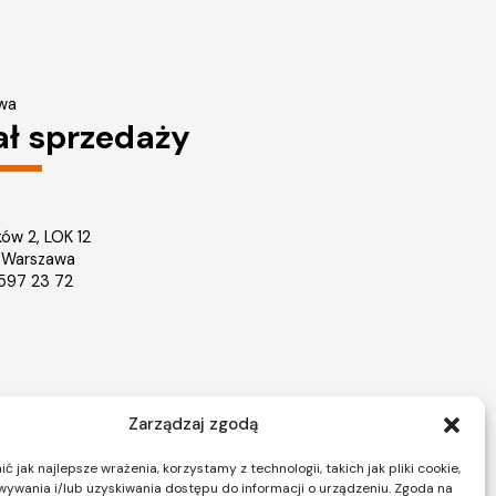
wa
ał sprzedaży
ków 2, LOK 12
 Warszawa
2 597 23 72
Zarządzaj zgodą
Nieruchomości Warszawa
ice
Mieszkania na sprzedaż Warszawa
 jak najlepsze wrażenia, korzystamy z technologii, takich jak pliki cookie,
ywania i/lub uzyskiwania dostępu do informacji o urządzeniu. Zgoda na