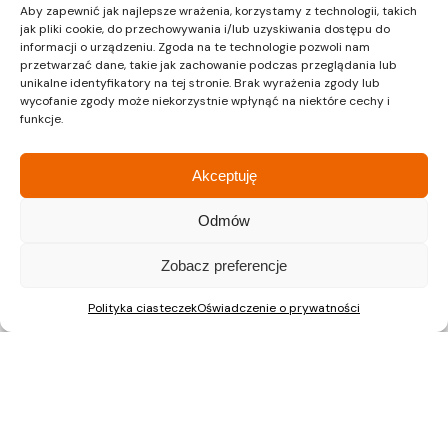
ul. Lipińskiego 3A
ul. Lipińskiego 3A
Aby zapewnić jak najlepsze wrażenia, korzystamy z technologii, takich
30-349 Kraków
30-349 Kraków
jak pliki cookie, do przechowywania i/lub uzyskiwania dostępu do
tel.:
12 397 12 27
tel.:
12 397 12 25
informacji o urządzeniu. Zgoda na te technologie pozwoli nam
przetwarzać dane, takie jak zachowanie podczas przeglądania lub
Gliwice
Katowice
unikalne identyfikatory na tej stronie. Brak wyrażenia zgody lub
Dział sprzedaży
Dział sprzedaży
wycofanie zgody może niekorzystnie wpłynąć na niektóre cechy i
funkcje.
ul. Chorzowska 216/A
ul. Chorzowska 216/A
Akceptuję
40-101 Katowice
40-101 Katowice
tel.:
32 745 31 67
tel.: 32 745 31 67
Odmów
Warszawa
Dział sprzedaży
Zobacz preferencje
Polityka ciasteczek
Oświadczenie o prywatności
ul. Pałuków 2, LOK 12
03-188 Warszawa
tel.: 22 597 23 72