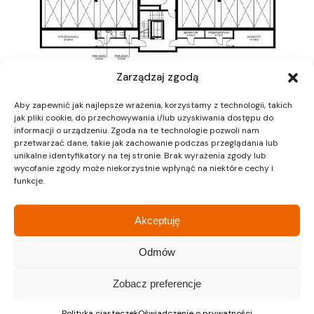
Zarządzaj zgodą
Aby zapewnić jak najlepsze wrażenia, korzystamy z technologii, takich
jak pliki cookie, do przechowywania i/lub uzyskiwania dostępu do
informacji o urządzeniu. Zgoda na te technologie pozwoli nam
przetwarzać dane, takie jak zachowanie podczas przeglądania lub
unikalne identyfikatory na tej stronie. Brak wyrażenia zgody lub
wycofanie zgody może niekorzystnie wpłynąć na niektóre cechy i
funkcje.
Kraków
Kraków
Siedziba
Dział sprzedaży
Akceptuję
Odmów
ul. Lipińskiego 3A
ul. Lipińskiego 3A
30-349 Kraków
30-349 Kraków
Zobacz preferencje
tel.:
12 397 12 27
tel.:
12 397 12 25
Polityka ciasteczek
Oświadczenie o prywatności