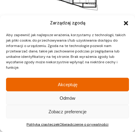
Zarządzaj zgodą
Aby zapewnić jak najlepsze wrażenia, korzystamy z technologii, takich
jak pliki cookie, do przechowywania i/lub uzyskiwania dostępu do
informacji o urządzeniu. Zgoda na te technologie pozwoli nam
przetwarzać dane, takie jak zachowanie podczas przeglądania lub
unikalne identyfikatory na tej stronie. Brak wyrażenia zgody lub
wycofanie zgody może niekorzystnie wpłynąć na niektóre cechy i
funkcje.
Kraków
Kraków
Siedziba
Dział sprzedaży
Akceptuję
Odmów
ul. Lipińskiego 3A
ul. Lipińskiego 3A
30-349 Kraków
30-349 Kraków
Zobacz preferencje
tel.:
12 397 12 27
tel.:
12 397 12 25
Gliwice
Katowice
Polityka ciasteczek
Oświadczenie o prywatności
Dział sprzedaży
Dział sprzedaży