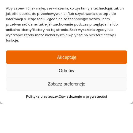
Aby zapewnić jak najlepsze wrażenia, korzystamy z technologii, takich
jak pliki cookie, do przechowywania i/lub uzyskiwania dostępu do
informacji o urządzeniu. Zgoda na te technologie pozwoli nam
przetwarzać dane, takie jak zachowanie podczas przeglądania lub
unikalne identyfikatory na tej stronie. Brak wyrażenia zgody lub
Kraków
Kraków
wycofanie zgody może niekorzystnie wpłynąć na niektóre cechy i
funkcje.
Siedziba
Dział sprzedaży
Akceptuję
ul. Lipińskiego 3A
ul. Lipińskiego 3A
30-349 Kraków
30-349 Kraków
Odmów
tel.:
12 397 12 27
tel.:
12 397 12 25
Zobacz preferencje
Gliwice
Katowice
Dział sprzedaży
Dział sprzedaży
Polityka ciasteczek
Oświadczenie o prywatności
ul. Chorzowska 216/A
ul. Chorzowska 216/A
40-101 Katowice
40-101 Katowice
tel.:
32 745 31 67
tel.: 32 745 31 67