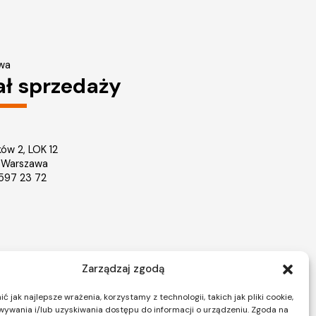
wa
ał sprzedaży
ków 2, LOK 12
 Warszawa
2 597 23 72
Zarządzaj zgodą
Nieruchomości Warszawa
ice
Mieszkania na sprzedaż Warszawa
 jak najlepsze wrażenia, korzystamy z technologii, takich jak pliki cookie,
ywania i/lub uzyskiwania dostępu do informacji o urządzeniu. Zgoda na