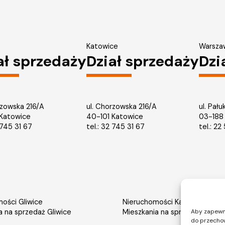
Katowice
Warsza
ał sprzedaży
Dział sprzedaży
Dzi
rzowska 216/A
ul. Chorzowska 216/A
ul. Pału
 Katowice
40-101 Katowice
03-188
745 31 67
tel.: 32 745 31 67
tel.: 2
ości Gliwice
Nieruchomości Katowice
a na sprzedaż Gliwice
Mieszkania na sprzedaż Katow
Aby zapewnić
do przechow