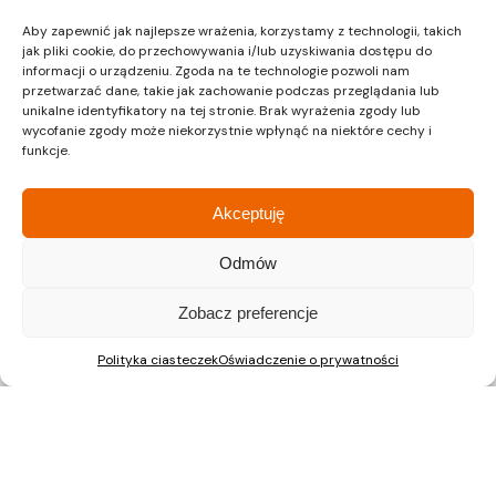
Aby zapewnić jak najlepsze wrażenia, korzystamy z technologii, takich
jak pliki cookie, do przechowywania i/lub uzyskiwania dostępu do
informacji o urządzeniu. Zgoda na te technologie pozwoli nam
przetwarzać dane, takie jak zachowanie podczas przeglądania lub
unikalne identyfikatory na tej stronie. Brak wyrażenia zgody lub
Kraków
Kraków
wycofanie zgody może niekorzystnie wpłynąć na niektóre cechy i
funkcje.
Siedziba
Dział sprzedaży
Akceptuję
ul. Lipińskiego 3A
ul. Lipińskiego 3A
30-349 Kraków
30-349 Kraków
Odmów
tel.:
12 397 12 27
tel.:
12 397 12 25
Zobacz preferencje
Gliwice
Katowice
Dział sprzedaży
Dział sprzedaży
Polityka ciasteczek
Oświadczenie o prywatności
ul. Chorzowska 216/A
ul. Chorzowska 216/A
40-101 Katowice
40-101 Katowice
tel.:
32 745 31 67
tel.: 32 745 31 67