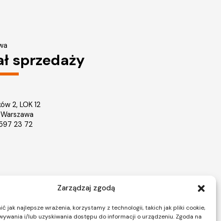
wa
ał sprzedaży
ków 2, LOK 12
 Warszawa
2 597 23 72
Zarządzaj zgodą
Nieruchomości Warszawa
ice
Mieszkania na sprzedaż Warszawa
 jak najlepsze wrażenia, korzystamy z technologii, takich jak pliki cookie,
ywania i/lub uzyskiwania dostępu do informacji o urządzeniu. Zgoda na