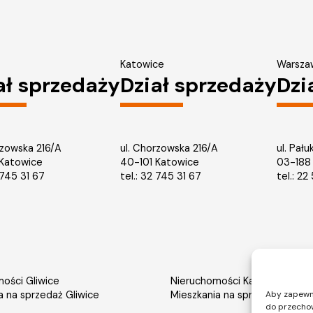
Katowice
Warsza
ał sprzedaży
Dział sprzedaży
Dzi
rzowska 216/A
ul. Chorzowska 216/A
ul. Pału
 Katowice
40-101 Katowice
03-188
745 31 67
tel.: 32 745 31 67
tel.: 2
ości Gliwice
Nieruchomości Katowice
a na sprzedaż Gliwice
Mieszkania na sprzedaż Katow
Aby zapewnić
do przechow