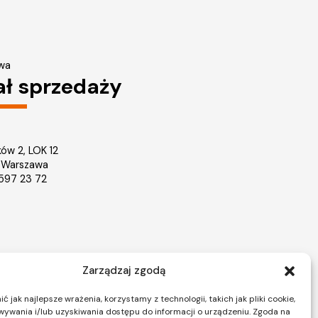
wa
ał sprzedaży
ków 2, LOK 12
 Warszawa
2 597 23 72
Zarządzaj zgodą
Nieruchomości Warszawa
ice
Mieszkania na sprzedaż Warszawa
 jak najlepsze wrażenia, korzystamy z technologii, takich jak pliki cookie,
ywania i/lub uzyskiwania dostępu do informacji o urządzeniu. Zgoda na