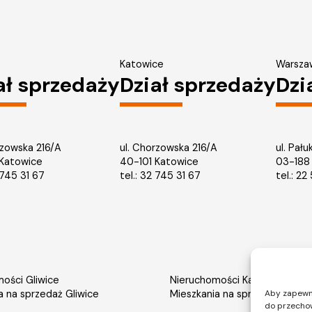
Katowice
Warsza
ał sprzedaży
Dział sprzedaży
Dzi
rzowska 216/A
ul. Chorzowska 216/A
ul. Pału
 Katowice
40-101 Katowice
03-188
745 31 67
tel.: 32 745 31 67
tel.: 2
ości Gliwice
Nieruchomości Katowice
a na sprzedaż Gliwice
Mieszkania na sprzedaż Katow
Aby zapewnić
do przechow