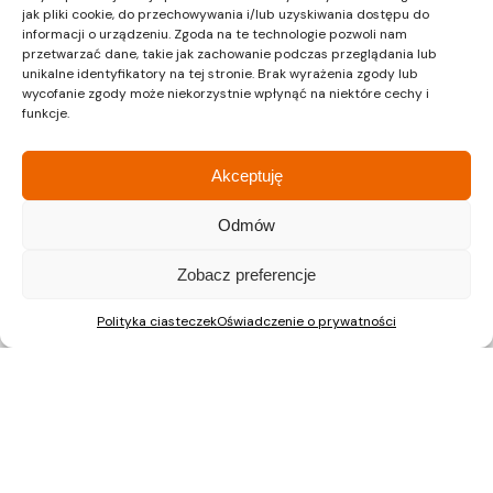
jak pliki cookie, do przechowywania i/lub uzyskiwania dostępu do
informacji o urządzeniu. Zgoda na te technologie pozwoli nam
przetwarzać dane, takie jak zachowanie podczas przeglądania lub
unikalne identyfikatory na tej stronie. Brak wyrażenia zgody lub
Kraków
Kraków
wycofanie zgody może niekorzystnie wpłynąć na niektóre cechy i
Siedziba
Dział sprzedaży
funkcje.
Akceptuję
ul. Lipińskiego 3A
ul. Lipińskiego 3A
30-349 Kraków
30-349 Kraków
Odmów
tel.:
12 397 12 27
tel.:
12 397 12 25
Gliwice
Katowice
Zobacz preferencje
Dział sprzedaży
Dział sprzedaży
Polityka ciasteczek
Oświadczenie o prywatności
ul. Chorzowska 216/A
ul. Chorzowska 216/A
40-101 Katowice
40-101 Katowice
tel.:
32 745 31 67
tel.: 32 745 31 67
Warszawa
Dział sprzedaży