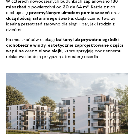
W czterech nowoczesnych budynkach zaplanowano
136
mieszkań
o powierzchni od
30 do 64 m²
. Każde z nich
cechuje się
przemyślanym układem pomieszczeń
oraz
dużą ilością naturalnego światła
, dzięki czemu tworzy
idealną przestrzeń zarówno dla singli i par, jak i rodzin z
dziećmi.
Na mieszkańców czekają
balkony lub prywatne ogródki
,
cichobieżne windy
,
estetycznie zaprojektowane części
wspólne
oraz
zielone alejki
, które sprzyjają codziennemu
relaksowi i budują przyjazną atmosferę osiedla.