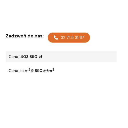
Zadzwoń do nas:
32 745 31 67
Cena:
403 850
zł
2
2
Cena za m
:
9 850 zł/m