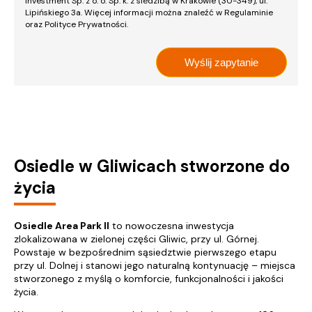
Investment Sp. z o. o. Sp. k. z siedzibą w Krakowie (30-349), ul.
Lipińskiego 3a. Więcej informacji można znaleźć w Regulaminie
oraz Polityce Prywatności.
Osiedle w Gliwicach stworzone do
życia
Osiedle Area Park II
to nowoczesna inwestycja
zlokalizowana w zielonej części Gliwic, przy ul. Górnej.
Powstaje w bezpośrednim sąsiedztwie pierwszego etapu
przy ul. Dolnej i stanowi jego naturalną kontynuację – miejsca
stworzonego z myślą o komforcie, funkcjonalności i jakości
życia.