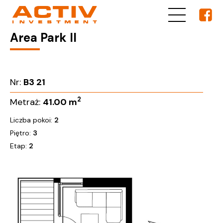
Area Park II
Nr:
B3 21
2
Metraż:
41.00
m
Liczba pokoi:
2
Piętro:
3
Etap:
2