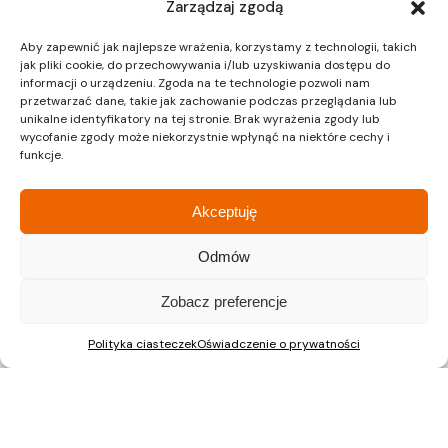
Zarządzaj zgodą
Kraków
Kraków
Siedziba
Dział sprzedaży
Aby zapewnić jak najlepsze wrażenia, korzystamy z technologii, takich
jak pliki cookie, do przechowywania i/lub uzyskiwania dostępu do
informacji o urządzeniu. Zgoda na te technologie pozwoli nam
przetwarzać dane, takie jak zachowanie podczas przeglądania lub
ul. Lipińskiego 3A
ul. Lipińskiego 3A
unikalne identyfikatory na tej stronie. Brak wyrażenia zgody lub
30-349 Kraków
30-349 Kraków
wycofanie zgody może niekorzystnie wpłynąć na niektóre cechy i
tel.:
12 397 12 27
tel.:
12 397 12 25
funkcje.
Gliwice
Katowice
Dział sprzedaży
Dział sprzedaży
Akceptuję
Odmów
ul. Chorzowska 216/A
ul. Chorzowska 216/A
40-101 Katowice
40-101 Katowice
Zobacz preferencje
tel.:
32 745 31 67
tel.: 32 745 31 67
Warszawa
Polityka ciasteczek
Oświadczenie o prywatności
Dział sprzedaży
ul. Pałuków 2, LOK 12