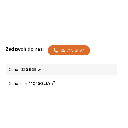
Zadzwoń do nas:
32 745 31 67
Cena:
435 638
zł
2
2
Cena za m
:
10 150 zł/m