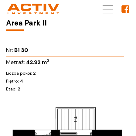
Area Park II
Nr:
B1 30
2
Metraż:
42.92
m
Liczba pokoi:
2
Piętro:
4
Etap:
2