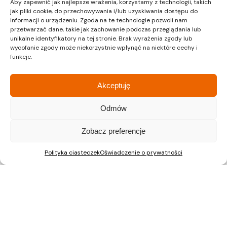
Dział sprzedaży
Aby zapewnić jak najlepsze wrażenia, korzystamy z technologii, takich
jak pliki cookie, do przechowywania i/lub uzyskiwania dostępu do
informacji o urządzeniu. Zgoda na te technologie pozwoli nam
przetwarzać dane, takie jak zachowanie podczas przeglądania lub
unikalne identyfikatory na tej stronie. Brak wyrażenia zgody lub
ul. Pałuków 2, LOK 12
wycofanie zgody może niekorzystnie wpłynąć na niektóre cechy i
03-188 Warszawa
funkcje.
tel.: 22 597 23 72
Akceptuję
Odmów
Nieruchomości Kraków
Mieszkania na sprzedaż Kraków
Zobacz preferencje
Polityka ciasteczek
Oświadczenie o prywatności
Nieruchomości Gliwice
Mieszkania na sprzedaż Gliwice
Nieruchomości Katowice
Mieszkania na sprzedaż Katowice