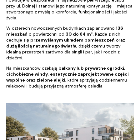
Powstaje w bezpośrednim sąsiedztwie pierwszego etapu
przy ul. Dolnej i stanowi jego naturalną kontynuację – miejsca
stworzonego z myślą o komforcie, funkcjonalności i jakości
życia.
W czterech nowoczesnych budynkach zaplanowano
136
mieszkań
o powierzchni od
30 do 64 m²
. Każde z nich
cechuje się
przemyślanym układem pomieszczeń
oraz
dużą ilością naturalnego światła
, dzięki czemu tworzy
idealną przestrzeń zarówno dla singli i par, jak i rodzin z
dziećmi.
Na mieszkańców czekają
balkony lub prywatne ogródki
,
cichobieżne windy
,
estetycznie zaprojektowane części
wspólne
oraz
zielone alejki
, które sprzyjają codziennemu
relaksowi i budują przyjazną atmosferę osiedla.