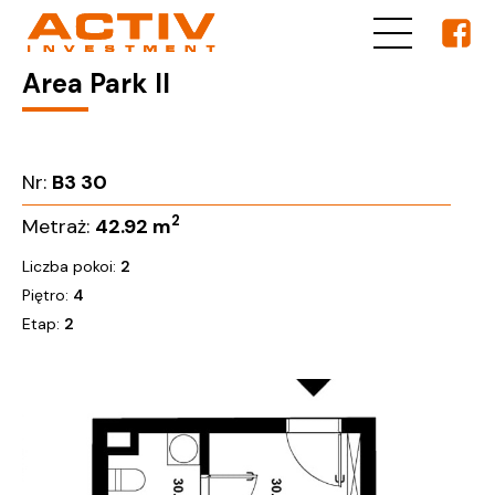
Area Park II
Nr:
B3 30
2
Metraż:
42.92
m
Liczba pokoi:
2
Piętro:
4
Etap:
2