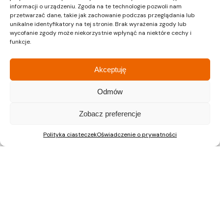
informacji o urządzeniu. Zgoda na te technologie pozwoli nam
przetwarzać dane, takie jak zachowanie podczas przeglądania lub
ul. Pałuków 2, LOK 12
unikalne identyfikatory na tej stronie. Brak wyrażenia zgody lub
03-188 Warszawa
wycofanie zgody może niekorzystnie wpłynąć na niektóre cechy i
tel.: 22 597 23 72
funkcje.
Akceptuję
Odmów
Nieruchomości Kraków
Mieszkania na sprzedaż Kraków
Zobacz preferencje
Polityka ciasteczek
Oświadczenie o prywatności
Nieruchomości Gliwice
Mieszkania na sprzedaż Gliwice
Nieruchomości Katowice
Mieszkania na sprzedaż Katowice
Nieruchomości Warszawa