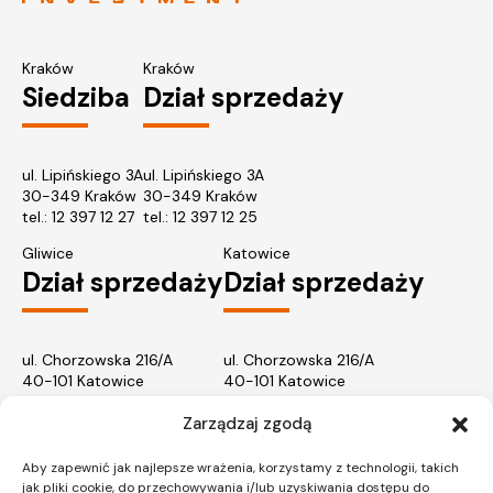
Kraków
Kraków
Siedziba
Dział sprzedaży
ul. Lipińskiego 3A
ul. Lipińskiego 3A
30-349 Kraków
30-349 Kraków
tel.:
12 397 12 27
tel.:
12 397 12 25
Gliwice
Katowice
Dział sprzedaży
Dział sprzedaży
ul. Chorzowska 216/A
ul. Chorzowska 216/A
40-101 Katowice
40-101 Katowice
tel.:
32 745 31 67
tel.: 32 745 31 67
Zarządzaj zgodą
Warszawa
Dział sprzedaży
Aby zapewnić jak najlepsze wrażenia, korzystamy z technologii, takich
jak pliki cookie, do przechowywania i/lub uzyskiwania dostępu do