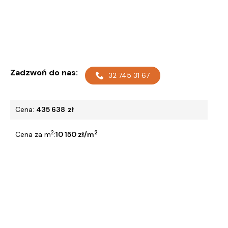
Zadzwoń do nas:
32 745 31 67
Cena:
435 638
zł
2
2
Cena za m
:
10 150 zł/m