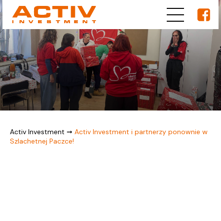
Activ Investment
➞
Activ Investment i partnerzy ponownie w
Szlachetnej Paczce!