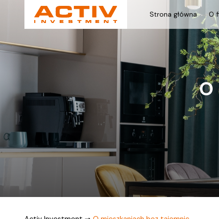
Strona główna
O f
O 
Activ Investment
➞
O mieszkaniach bez tajemnic