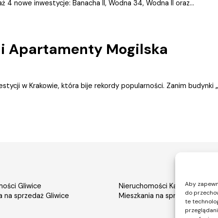
ż 4 nowe inwestycje: Banacha II, Wodna 34, Wodna II oraz...
ji Apartamenty Mogilska
stycji w Krakowie, która bije rekordy popularności. Zanim budynki „
Aby zapewnić
ości Gliwice
Nieruchomości Katowice
do przechow
a na sprzedaż Gliwice
Mieszkania na sprzedaż Katow
te technolo
przeglądania