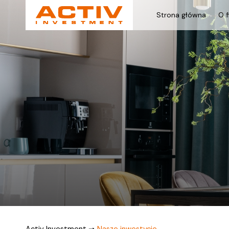
Strona główna
O f
Activ Investment
➞
Nasze inwestycje