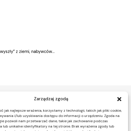
wyszły” z ziemi, nabywców...
Zarządzaj zgodą
 jak najlepsze wrażenia, korzystamy z technologii, takich jak pliki cookie,
Nieruchomości Warszawa
ywania i/lub uzyskiwania dostępu do informacji o urządzeniu. Zgoda na
ice
Mieszkania na sprzedaż Warszawa
gie pozwoli nam przetwarzać dane, takie jak zachowanie podczas
 lub unikalne identyfikatory na tej stronie. Brak wyrażenia zgody lub