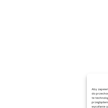
Aby zapewnić
do przechow
te technolo
przeglądania
wycofanie z