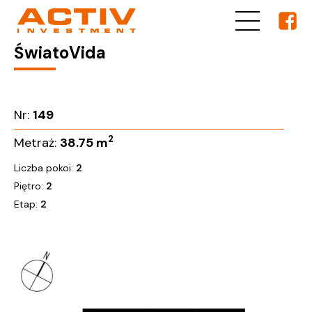
ŚwiatoVida
Nr:
149
2
Metraż:
38.75
m
Liczba pokoi:
2
Piętro:
2
Etap:
2