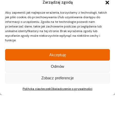
Zarządzaj zgodą
Warszawa
Aby zapewnić jak najlepsze wrażenia, korzystamy z technologii, takich
Dział sprzedaży
jak pliki cookie, do przechowywania i/lub uzyskiwania dostępu do
informacji o urządzeniu. Zgoda na te technologie pozwoli nam
przetwarzać dane, takie jak zachowanie podczas przeglądania lub
unikalne identyfikatory na tej stronie. Brak wyrażenia zgody lub
ul. Pałuków 2, LOK 12
wycofanie zgody może niekorzystnie wpłynąć na niektóre cechy i
03-188 Warszawa
funkcje.
tel.: 22 597 23 72
Akceptuję
Odmów
Nieruchomości Kraków
Mieszkania na sprzedaż Kraków
Zobacz preferencje
Polityka ciasteczek
Oświadczenie o prywatności
Nieruchomości Gliwice
Mieszkania na sprzedaż Gliwice
Nieruchomości Katowice