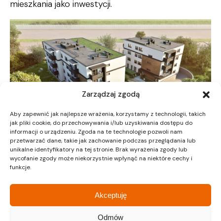
mieszkania jako inwestycji.
Zarządzaj zgodą
Aby zapewnić jak najlepsze wrażenia, korzystamy z technologii, takich
jak pliki cookie, do przechowywania i/lub uzyskiwania dostępu do
informacji o urządzeniu. Zgoda na te technologie pozwoli nam
przetwarzać dane, takie jak zachowanie podczas przeglądania lub
Ze względu na szybkie tempo sprzedaży
unikalne identyfikatory na tej stronie. Brak wyrażenia zgody lub
mieszkań, warto pospieszyć się z decyzją, aby
wycofanie zgody może niekorzystnie wpłynąć na niektóre cechy i
funkcje.
mieć możliwość wyboru najlepiej
odpowiadającego potrzebom lokalu. Ruczaj to
dzielnica przyszłości, a Kameralny Ruczaj to
Akceptuję
inwestycja, która bez wątpienia podniesie jakość
Odmów