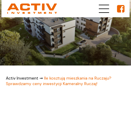
Activ Investment
➞
Ile kosztują mieszkania na Ruczaju?
Sprawdzamy ceny inwestycji Kameralny Ruczaj!