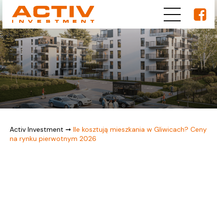
Activ Investment
➞
Ile kosztują mieszkania w Gliwicach? Ceny
na rynku pierwotnym 2026