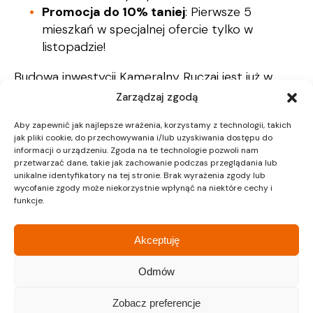
Promocja do 10% taniej
: Pierwsze 5
mieszkań w specjalnej ofercie tylko w
listopadzie!
Budowa inwestycji Kameralny Ruczaj jest już w
toku, a my będziemy na bieżąco informować
Zarządzaj zgodą
Państwa o postępach. Śledźcie nas, aby nie
Aby zapewnić jak najlepsze wrażenia, korzystamy z technologii, takich
przegapić żadnej aktualności!
jak pliki cookie, do przechowywania i/lub uzyskiwania dostępu do
informacji o urządzeniu. Zgoda na te technologie pozwoli nam
przetwarzać dane, takie jak zachowanie podczas przeglądania lub
unikalne identyfikatory na tej stronie. Brak wyrażenia zgody lub
wycofanie zgody może niekorzystnie wpłynąć na niektóre cechy i
funkcje.
Akceptuję
Odmów
Zobacz preferencje