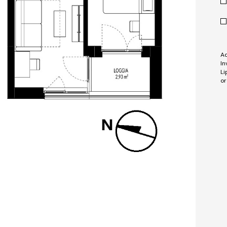
Ad
In
Li
or