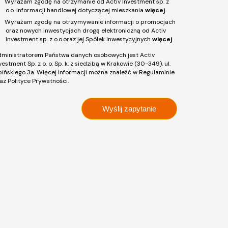
Wyrażam zgodę na otrzymanie od Activ Investment sp. z
o.o. informacji handlowej dotyczącej mieszkania
więcej
Wyrażam zgodę na otrzymywanie informacji o promocjach
oraz nowych inwestycjach drogą elektroniczną od Activ
Investment sp. z o.o.oraz jej Spółek Inwestycyjnych
więcej
ministratorem Państwa danych osobowych jest Activ
vestment Sp. z o. o. Sp. k. z siedzibą w Krakowie (30-349), ul.
pińskiego 3a. Więcej informacji można znaleźć w Regulaminie
az Polityce Prywatności.