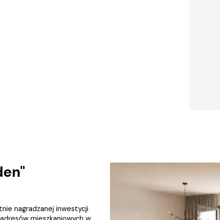
den"
tnie nagradzanej inwestycji
h adresów mieszkaniowych w