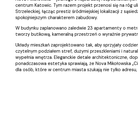
centrum Katowic. Tym razem projekt przenosi się na róg uli
Strzeleckiej, łącząc prestiż śródmiejskiej lokalizacji z sąs
spokojniejszym charakterem zabudowy.
W budynku zaplanowano zaledwie 23 apartamenty o metra
tworzy butikową, kameralną przestrzeń o wyraźnie prywat
Układy mieszkań zaprojektowano tak, aby sprzyjały codzie
czytelnym podziałem stref, dużymi przeszkleniami i natura
wypełnia wnętrza. Eleganckie detale architektoniczne, do
ponadczasowa estetyka sprawiają, że Nova Mikołowska „Ci
dla osób, które w centrum miasta szukają nie tylko adresu, a