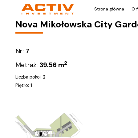
Strona główna
O f
Nova Mikołowska City Gar
Nr:
7
2
Metraż:
39.56
m
Liczba pokoi:
2
Piętro:
1