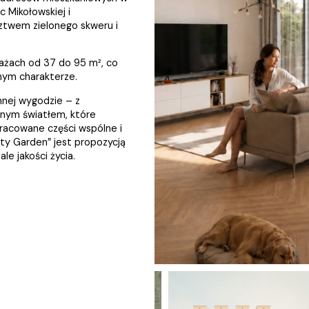
c Mikołowskiej i
iedztwem zielonego skweru i
żach od 37 do 95 m², co
nym charakterze.
nnej wygodzie – z
lnym światłem, które
pracowane części wspólne i
ty Garden” jest propozycją
le jakości życia.