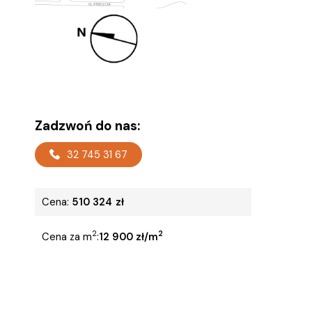
Zadzwoń do nas:
32 745 31 67
Cena:
510 324
zł
2
2
Cena za m
:
12 900 zł/m