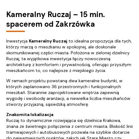
Kameralny Ruczaj – 15 min.
spacerem od Zakrzówka
Inwestycja
Kameralny Ruczaj
to idealna propozycja dla tych,
którzy marzą o mieszkaniu w spokojnej, ale doskonale
skomunikowanej części miasta. Położona w zielonej dzielnicy
Ruczaj, ta wyjątkowa inwestycja łączy nowoczesną
architekturę z komfortem i prywatnością, oferując przyszłym
mieszkańcom to, co najlepsze z miejskiego życia.
W ramach projektu powstaną dwa kameralne budynki, w
których zaplanowano 36 przestronnych i funkcjonalnych
mieszkań. Starannie zaprojektowane wnętrza zapewnią
wygodę i swobodę aranżacji, a niewielka liczba mieszkańców
stworzy przyjazną, sąsiedzką atmosferę.
Znakomita lokalizacja
Ruczaj to dynamicznie rozwijająca się dzielnica Krakowa,
znana ze świetnego połączenia z centrum miasta. Bliskość linii
tramwajowych i autobusowych pozwala na szybkie dotarcie
do najważniejszych punktów, takich jak Stare Miasto czy