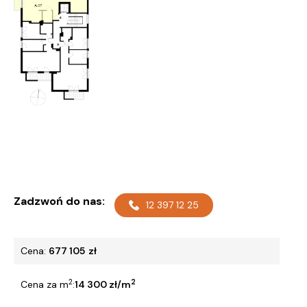
Zadzwoń do nas:
12 397 12 25
Cena:
677 105
zł
2
2
Cena za m
:
14 300 zł/m