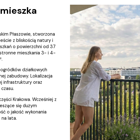
e mieszka
skim Płaszowie, stworzona
cie z bliskością natury i
szkań o powierzchni od 37
tronne mieszkania 3- i 4-
².
 ogródków działkowych
nnej zabudowy. Lokalizacja
 infrastruktury oraz
 czasu.
 części Krakowa. Wcześniej z
ieszące się dużym
ść o jakość wykonania
 na lata.