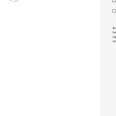
Ad
In
Li
or