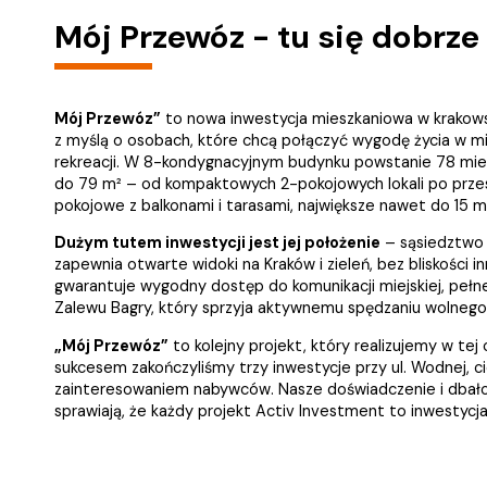
Mój Przewóz - tu się dobrz
Mój Przewóz”
to nowa inwestycja mieszkaniowa w krakow
z myślą o osobach, które chcą połączyć wygodę życia w mieś
rekreacji. W 8-kondygnacyjnym budynku powstanie 78 mie
do 79 m² – od kompaktowych 2-pokojowych lokali po przes
pokojowe z balkonami i tarasami, największe nawet do 15 m
Dużym tutem inwestycji jest jej położenie
– sąsiedztwo
zapewnia otwarte widoki na Kraków i zieleń, bez bliskości i
gwarantuje wygodny dostęp do komunikacji miejskiej, pełnej
Zalewu Bagry, który sprzyja aktywnemu spędzaniu wolnego
„Mój Przewóz”
to kolejny projekt, który realizujemy w tej
sukcesem zakończyliśmy trzy inwestycje przy ul. Wodnej, c
zainteresowaniem nabywców. Nasze doświadczenie i dbało
sprawiają, że każdy projekt Activ Investment to inwestycja