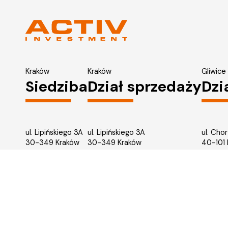
Kraków
Kraków
Gliwice
Siedziba
Dział sprzedaży
Dzi
ul. Lipińskiego 3A
ul. Lipińskiego 3A
ul. Cho
30-349 Kraków
30-349 Kraków
40-101
tel.:
12 397 12 27
tel.:
12 397 12 25
tel.:
32 
Materiały prezentowane na stronie internetowej ACTIV Investment mają charakter poglądow
standardu wykonania inwestycji oraz zawartych przez strony umów. Roślinność, umeblowan
zależy od sprzętu komputerowego i ustawień monitora. Planowany wizerunek inwestycji wy