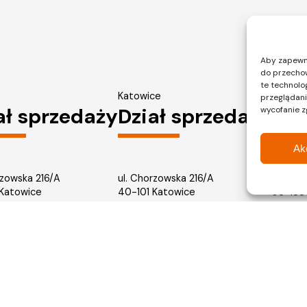
Aby zapewnić
do przechow
te technolo
Katowice
Warsza
przeglądania
ał sprzedaży
Dział sprzedaży
Dzi
wycofanie z
Ak
rzowska 216/A
ul. Chorzowska 216/A
ul. Pału
 Katowice
40-101 Katowice
03-188
745 31 67
tel.: 32 745 31 67
tel.: 2
y, a przedmiot zobowiązania dewelopera wynika z umowy stron oraz zatwierdzonej przez właściwy orga
ie i wyposażenie mieszkań stanowią jedynie element aranżacji. Kolorystyka prezentowanych materiałó
nika z dokumentacji wykonawczej. Activ Investment - mieszkania od dewelopera w Krakowie, Warszawi