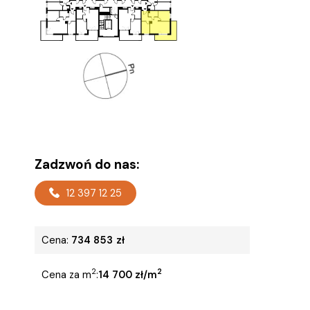
Zadzwoń do nas:
12 397 12 25
Cena:
734 853
zł
2
2
Cena za m
:
14 700 zł/m