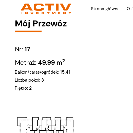
Strona główna
O f
Mój Przewóz
Nr:
17
2
Metraż:
49.99
m
Balkon/taras/ogródek:
15,41
Liczba pokoi:
3
Piętro:
2