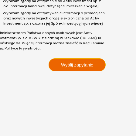
Wyrażam zgodę na otrzymanie od Activ Investment sp. z
o.o. informacji handlowej dotyczącej mieszkania
więcej
Wyrażam zgodę na otrzymywanie informacji o promocjach
oraz nowych inwestycjach drogą elektroniczną od Activ
Investment sp. z o.o.oraz jej Spółek Inwestycyjnych
więcej
ministratorem Państwa danych osobowych jest Activ
vestment Sp. z o. o. Sp. k. z siedzibą w Krakowie (30-349), ul.
pińskiego 3a. Więcej informacji można znaleźć w Regulaminie
az Polityce Prywatności.