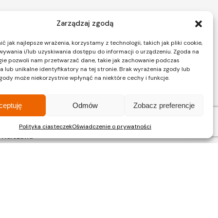
Zarządzaj zgodą
 jak najlepsze wrażenia, korzystamy z technologii, takich jak pliki cookie,
ywania i/lub uzyskiwania dostępu do informacji o urządzeniu. Zgoda na
gie pozwoli nam przetwarzać dane, takie jak zachowanie podczas
wa
 lub unikalne identyfikatory na tej stronie. Brak wyrażenia zgody lub
ał sprzedaży
gody może niekorzystnie wpłynąć na niektóre cechy i funkcje.
ceptuję
Odmów
Zobacz preferencje
ków 2, LOK 12
Polityka ciasteczek
Oświadczenie o prywatności
 Warszawa
2 597 23 72
n dokumentacji projektowej, a także innych dokumentów, tj. prospektu informacyjnego i
w wynika z dokumentacji wykonawczej (np. wg skali RAL), natomiast wygląd wizualizacji
e, Gliwicach, Katowicach.