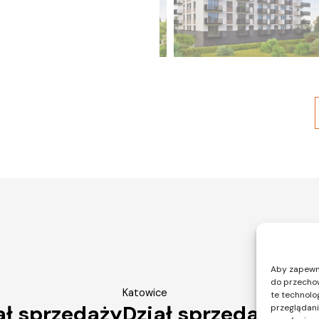
Aby zapewnić
do przechow
Katowice
Warsza
te technolo
ał sprzedaży
Dział sprzedaży
Dzi
przeglądania