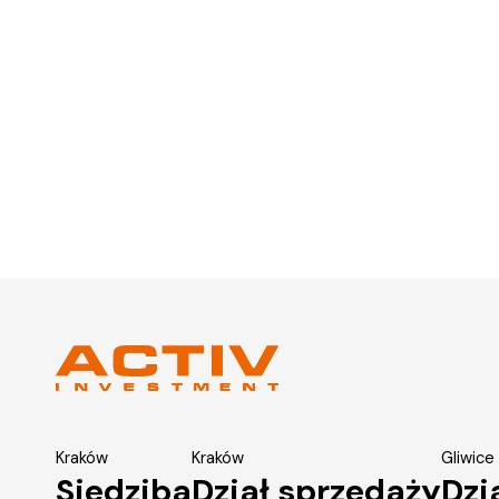
Kraków
Kraków
Gliwice
Siedziba
Dział sprzedaży
Dzi