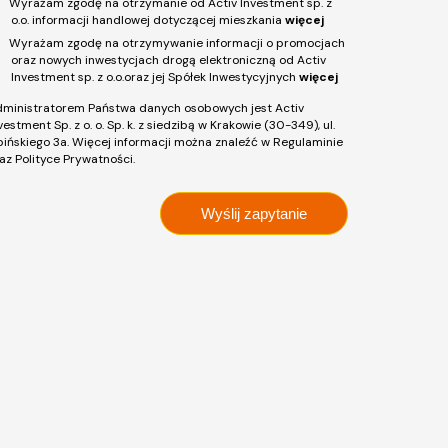
Wyrażam zgodę na otrzymanie od Activ Investment sp. z
o.o. informacji handlowej dotyczącej mieszkania
więcej
Wyrażam zgodę na otrzymywanie informacji o promocjach
oraz nowych inwestycjach drogą elektroniczną od Activ
Investment sp. z o.o.oraz jej Spółek Inwestycyjnych
więcej
ministratorem Państwa danych osobowych jest Activ
vestment Sp. z o. o. Sp. k. z siedzibą w Krakowie (30-349), ul.
pińskiego 3a. Więcej informacji można znaleźć w Regulaminie
az Polityce Prywatności.