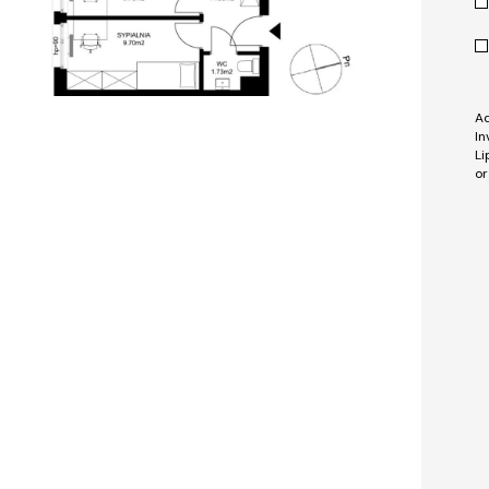
Ad
In
Li
or