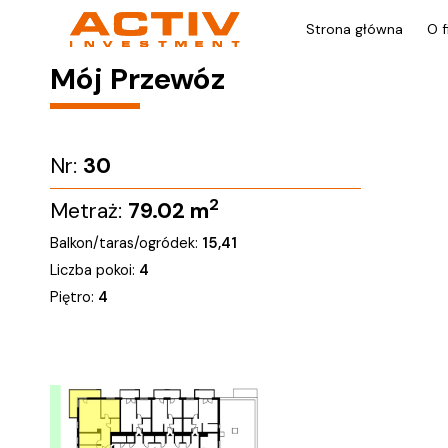
Strona główna
O f
Mój Przewóz
Nr:
30
2
Metraż:
79.02
m
Balkon/taras/ogródek:
15,41
Liczba pokoi:
4
Piętro:
4