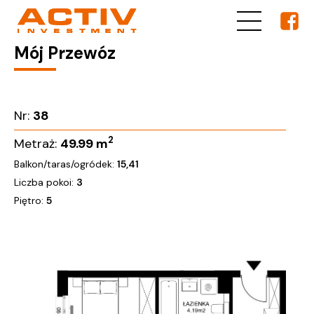
Mój Przewóz
Nr:
38
2
Metraż:
49.99
m
Balkon/taras/ogródek:
15,41
Liczba pokoi:
3
Piętro:
5