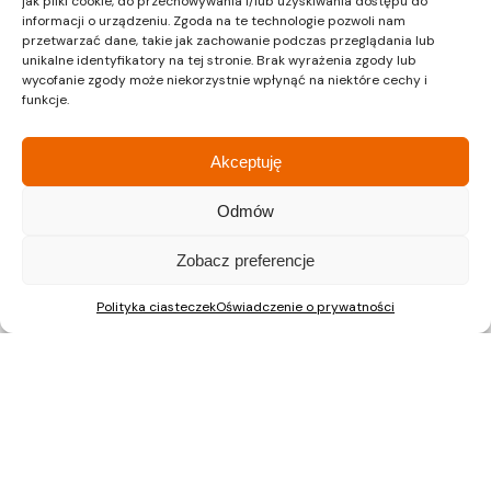
jak pliki cookie, do przechowywania i/lub uzyskiwania dostępu do
informacji o urządzeniu. Zgoda na te technologie pozwoli nam
przetwarzać dane, takie jak zachowanie podczas przeglądania lub
ul. Pałuków 2, LOK 12
unikalne identyfikatory na tej stronie. Brak wyrażenia zgody lub
03-188 Warszawa
wycofanie zgody może niekorzystnie wpłynąć na niektóre cechy i
funkcje.
tel.: 22 597 23 72
Akceptuję
Odmów
Nieruchomości Kraków
Mieszkania na sprzedaż Kraków
Zobacz preferencje
Polityka ciasteczek
Oświadczenie o prywatności
Nieruchomości Gliwice
Mieszkania na sprzedaż Gliwice
Nieruchomości Katowice
Mieszkania na sprzedaż Katowice
Nieruchomości Warszawa