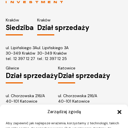
Kraków
Kraków
Siedziba
Dział sprzedaży
ul. Lipińskiego 3A
ul. Lipińskiego 3A
30-349 Kraków
30-349 Kraków
tel.:
12 397 12 27
tel.:
12 397 12 25
Gliwice
Katowice
Dział sprzedaży
Dział sprzedaży
ul. Chorzowska 216/A
ul. Chorzowska 216/A
40-101 Katowice
40-101 Katowice
tel.:
32 745 31 67
tel.: 32 745 31 67
Zarządzaj zgodą
Warszawa
Dział sprzedaży
Aby zapewnić jak najlepsze wrażenia, korzystamy z technologii, takich