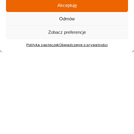
tel.: 22 597 23 72
Akceptuję
Odmów
Zobacz preferencje
Nieruchomości Kraków
Mieszkania na sprzedaż Kraków
Polityka ciasteczek
Oświadczenie o prywatności
Nieruchomości Gliwice
Mieszkania na sprzedaż Gliwice
Nieruchomości Katowice
Mieszkania na sprzedaż Katowice
Nieruchomości Warszawa
Mieszkania na sprzedaż Warszawa