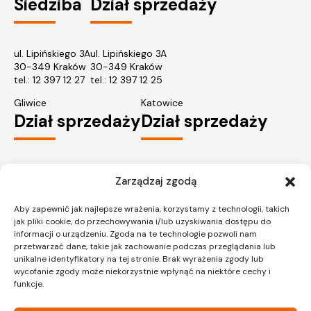
Siedziba
Dział sprzedaży
ul. Lipińskiego 3A
ul. Lipińskiego 3A
30-349 Kraków
30-349 Kraków
tel.:
12 397 12 27
tel.:
12 397 12 25
Gliwice
Katowice
Dział sprzedaży
Dział sprzedaży
ul. Chorzowska 216/A
ul. Chorzowska 216/A
Zarządzaj zgodą
40-101 Katowice
40-101 Katowice
tel.:
32 745 31 67
tel.: 32 745 31 67
Aby zapewnić jak najlepsze wrażenia, korzystamy z technologii, takich
Warszawa
jak pliki cookie, do przechowywania i/lub uzyskiwania dostępu do
Dział sprzedaży
informacji o urządzeniu. Zgoda na te technologie pozwoli nam
przetwarzać dane, takie jak zachowanie podczas przeglądania lub
unikalne identyfikatory na tej stronie. Brak wyrażenia zgody lub
wycofanie zgody może niekorzystnie wpłynąć na niektóre cechy i
funkcje.
ul. Pałuków 2, LOK 12
03-188 Warszawa