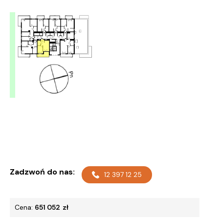
Zadzwoń do nas:
12 397 12 25
Cena:
651 052
zł