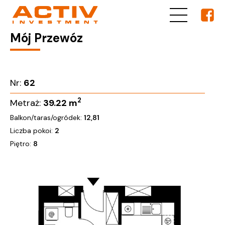
Mój Przewóz
Nr:
62
2
Metraż:
39.22
m
Balkon/taras/ogródek:
12,81
Liczba pokoi:
2
Piętro:
8