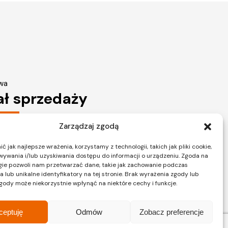
wa
ał sprzedaży
Zarządzaj zgodą
ków 2, LOK 12
 jak najlepsze wrażenia, korzystamy z technologii, takich jak pliki cookie,
 Warszawa
ywania i/lub uzyskiwania dostępu do informacji o urządzeniu. Zgoda na
2 597 23 72
gie pozwoli nam przetwarzać dane, takie jak zachowanie podczas
 lub unikalne identyfikatory na tej stronie. Brak wyrażenia zgody lub
gody może niekorzystnie wpłynąć na niektóre cechy i funkcje.
ceptuję
Odmów
Zobacz preferencje