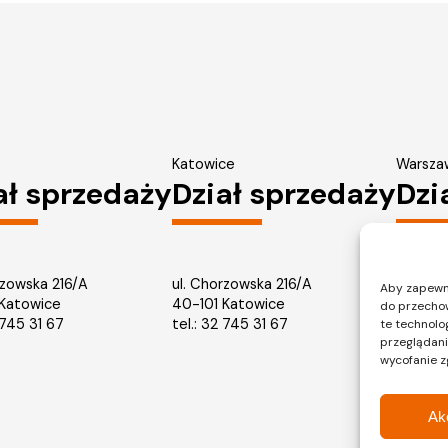
Katowice
Warsza
ał sprzedaży
Dział sprzedaży
Dzi
rzowska 216/A
ul. Chorzowska 216/A
ul. Pału
Aby zapewnić
 Katowice
40-101 Katowice
03-188
do przechow
745 31 67
tel.: 32 745 31 67
tel.: 2
te technolo
przeglądania
wycofanie z
Ak