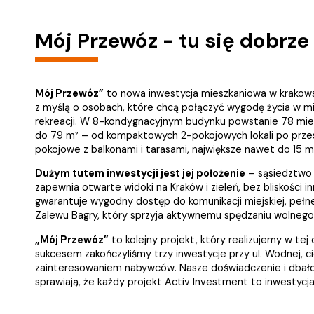
Mój Przewóz - tu się dobrz
Mój Przewóz”
to nowa inwestycja mieszkaniowa w krakow
z myślą o osobach, które chcą połączyć wygodę życia w mieś
rekreacji. W 8-kondygnacyjnym budynku powstanie 78 mie
do 79 m² – od kompaktowych 2-pokojowych lokali po przes
pokojowe z balkonami i tarasami, największe nawet do 15 m
Dużym tutem inwestycji jest jej położenie
– sąsiedztwo
zapewnia otwarte widoki na Kraków i zieleń, bez bliskości i
gwarantuje wygodny dostęp do komunikacji miejskiej, pełnej
Zalewu Bagry, który sprzyja aktywnemu spędzaniu wolnego
„Mój Przewóz”
to kolejny projekt, który realizujemy w tej
sukcesem zakończyliśmy trzy inwestycje przy ul. Wodnej, c
zainteresowaniem nabywców. Nasze doświadczenie i dbało
sprawiają, że każdy projekt Activ Investment to inwestycja