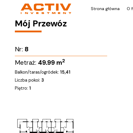
Strona główna
O f
Mój Przewóz
Nr:
8
2
Metraż:
49.99
m
Balkon/taras/ogródek:
15,41
Liczba pokoi:
3
Piętro:
1