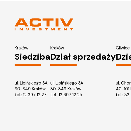
Kraków
Kraków
Gliwice
Siedziba
Dział sprzedaży
Dzi
ul. Lipińskiego 3A
ul. Lipińskiego 3A
ul. Cho
30-349 Kraków
30-349 Kraków
40-101
tel.:
12 397 12 27
tel.:
12 397 12 25
tel.:
32 