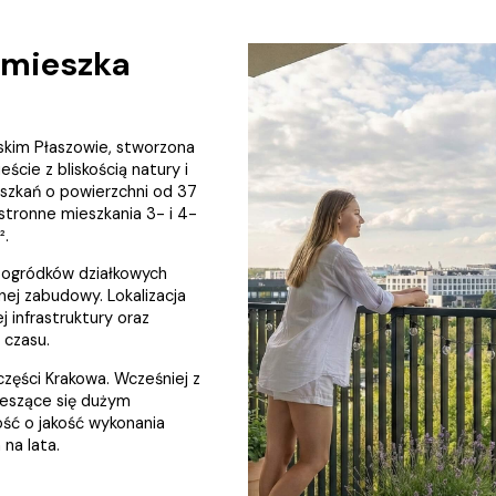
e mieszka
skim Płaszowie, stworzona
cie z bliskością natury i
szkań o powierzchni od 37
tronne mieszkania 3- i 4-
².
 ogródków działkowych
nnej zabudowy. Lokalizacja
 infrastruktury oraz
 czasu.
 części Krakowa. Wcześniej z
ieszące się dużym
ść o jakość wykonania
 na lata.