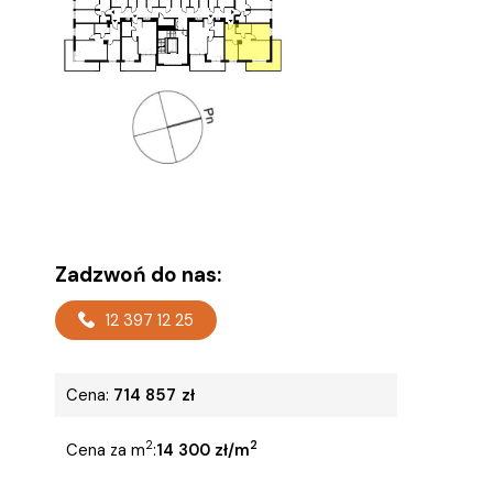
Zadzwoń do nas:
12 397 12 25
Cena:
714 857
zł
2
2
Cena za m
:
14 300 zł/m