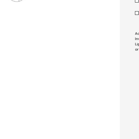
Ad
In
Li
or