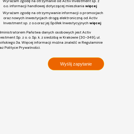
Wyrażam zgodę na otrzymanie od Activ Investment sp. z
o.o. informacji handlowej dotyczącej mieszkania
więcej
Wyrażam zgodę na otrzymywanie informacji o promocjach
oraz nowych inwestycjach drogą elektroniczną od Activ
Investment sp. z o.o.oraz jej Spółek Inwestycyjnych
więcej
ministratorem Państwa danych osobowych jest Activ
vestment Sp. z o. o. Sp. k. z siedzibą w Krakowie (30-349), ul.
pińskiego 3a. Więcej informacji można znaleźć w Regulaminie
az Polityce Prywatności.