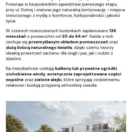
Powstaje w bezpośrednim sąsiedztwie pierwszego etapu
przy ul. Dolnej i stanowi jego naturalną kontynuację – miejsca
stworzonego z myślą o komforcie, funkcjonalności i jakości
życia.
W czterech nowoczesnych budynkach zaplanowano
136
mieszkań
o powierzchni od
30 do 64 m²
. Każde z nich
cechuje się
przemyślanym układem pomieszczeń
oraz
dużą ilością naturalnego światła
, dzięki czemu tworzy
idealną przestrzeń zarówno dla singli i par, jak i rodzin z
dziećmi.
Na mieszkańców czekają
balkony lub prywatne ogródki
,
cichobieżne windy
,
estetycznie zaprojektowane części
wspólne
oraz
zielone alejki
, które sprzyjają codziennemu
relaksowi i budują przyjazną atmosferę osiedla.