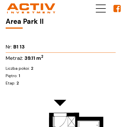
Area Park II
Nr:
B1 13
2
Metraż:
39.11
m
Liczba pokoi:
2
Piętro:
1
Etap:
2