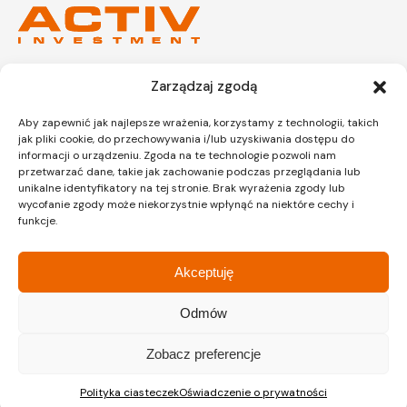
Zarządzaj zgodą
Kraków
Kraków
Siedziba
Dział sprzedaży
Aby zapewnić jak najlepsze wrażenia, korzystamy z technologii, takich
jak pliki cookie, do przechowywania i/lub uzyskiwania dostępu do
informacji o urządzeniu. Zgoda na te technologie pozwoli nam
przetwarzać dane, takie jak zachowanie podczas przeglądania lub
ul. Lipińskiego 3A
ul. Lipińskiego 3A
unikalne identyfikatory na tej stronie. Brak wyrażenia zgody lub
30-349 Kraków
30-349 Kraków
wycofanie zgody może niekorzystnie wpłynąć na niektóre cechy i
tel.:
12 397 12 27
tel.:
12 397 12 25
funkcje.
Gliwice
Katowice
Dział sprzedaży
Dział sprzedaży
Akceptuję
Odmów
ul. Chorzowska 216/A
ul. Chorzowska 216/A
Zobacz preferencje
40-101 Katowice
40-101 Katowice
tel.:
32 745 31 67
tel.: 32 745 31 67
Polityka ciasteczek
Oświadczenie o prywatności
Warszawa