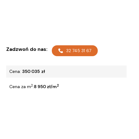
Zadzwoń do nas:
32 745 31 67
Cena:
350 035
zł
2
2
Cena za m
:
8 950 zł/m