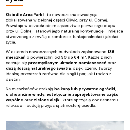
Osiedle Area Park II
to nowoczesna inwestycja
zlokalizowana w zielonej części Gliwic, przy ul. Górnej.
Powstaje w bezpośrednim sąsiedztwie pierwszego etapu
przy ul. Dolnej i stanowi jego naturalną kontynuację – miejsca
stworzonego z myślą o komforcie, funkcjonalności i jakości
życia.
W czterech nowoczesnych budynkach zaplanowano
136
mieszkań
o powierzchni od
30 do 64 m²
. Każde z nich
cechuje się
przemyślanym układem pomieszczeń
oraz
dużą ilością naturalnego światła
, dzięki czemu tworzy
idealną przestrzeń zarówno dla singli i par, jak i rodzin z
dziećmi.
Na mieszkańców czekają
balkony lub prywatne ogródki
,
cichobieżne windy
,
estetycznie zaprojektowane części
wspólne
oraz
zielone alejki
, które sprzyjają codziennemu
relaksowi i budują przyjazną atmosferę osiedla.