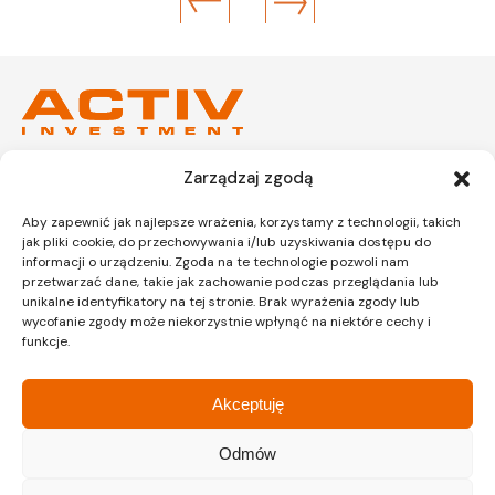
Zarządzaj zgodą
Kraków
Kraków
Siedziba
Dział sprzedaży
Aby zapewnić jak najlepsze wrażenia, korzystamy z technologii, takich
jak pliki cookie, do przechowywania i/lub uzyskiwania dostępu do
informacji o urządzeniu. Zgoda na te technologie pozwoli nam
przetwarzać dane, takie jak zachowanie podczas przeglądania lub
unikalne identyfikatory na tej stronie. Brak wyrażenia zgody lub
ul. Lipińskiego 3A
ul. Lipińskiego 3A
wycofanie zgody może niekorzystnie wpłynąć na niektóre cechy i
30-349 Kraków
30-349 Kraków
funkcje.
tel.:
12 397 12 27
tel.:
12 397 12 25
Gliwice
Katowice
Akceptuję
Dział sprzedaży
Dział sprzedaży
Odmów
ul. Chorzowska 216/A
ul. Chorzowska 216/A