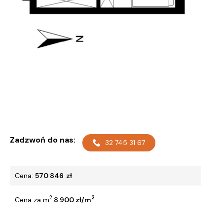
Zadzwoń do nas:
32 745 31 67
Cena:
570 846
zł
2
2
Cena za m
:
8 900 zł/m