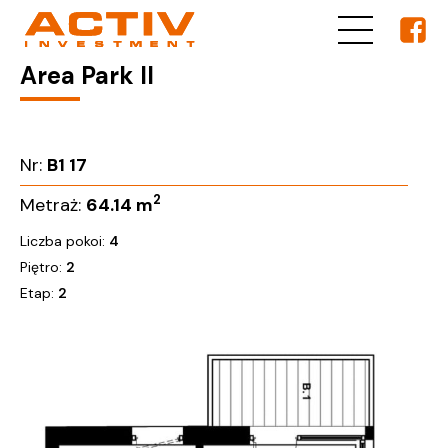
Area Park II
Nr:
B1 17
2
Metraż:
64.14
m
Liczba pokoi:
4
Piętro:
2
Etap:
2