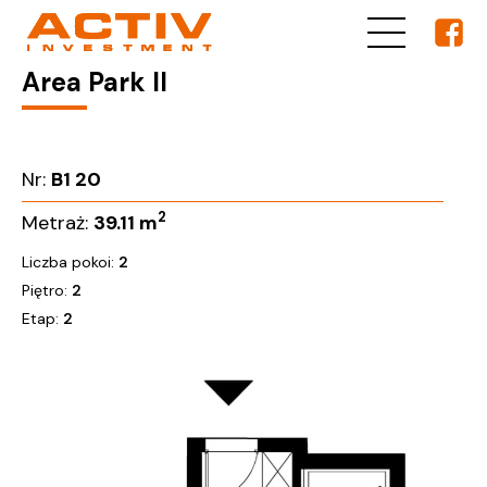
Area Park II
Nr:
B1 20
2
Metraż:
39.11
m
Liczba pokoi:
2
Piętro:
2
Etap:
2