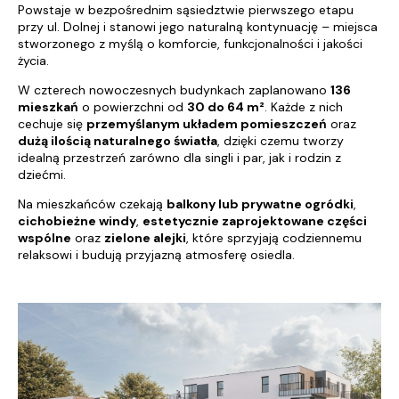
Powstaje w bezpośrednim sąsiedztwie pierwszego etapu
przy ul. Dolnej i stanowi jego naturalną kontynuację – miejsca
stworzonego z myślą o komforcie, funkcjonalności i jakości
życia.
W czterech nowoczesnych budynkach zaplanowano
136
mieszkań
o powierzchni od
30 do 64 m²
. Każde z nich
cechuje się
przemyślanym układem pomieszczeń
oraz
dużą ilością naturalnego światła
, dzięki czemu tworzy
idealną przestrzeń zarówno dla singli i par, jak i rodzin z
dziećmi.
Na mieszkańców czekają
balkony lub prywatne ogródki
,
cichobieżne windy
,
estetycznie zaprojektowane części
wspólne
oraz
zielone alejki
, które sprzyjają codziennemu
relaksowi i budują przyjazną atmosferę osiedla.