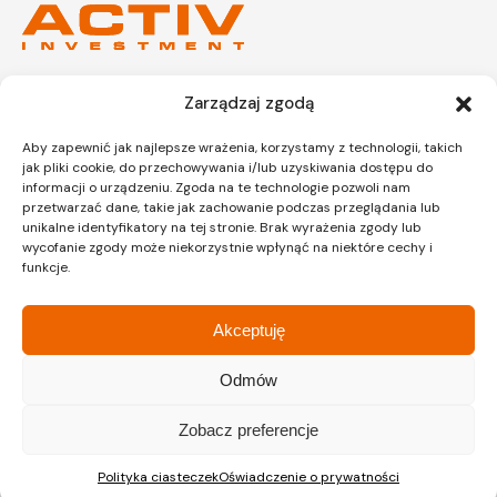
Zarządzaj zgodą
Kraków
Kraków
Siedziba
Dział sprzedaży
Aby zapewnić jak najlepsze wrażenia, korzystamy z technologii, takich
jak pliki cookie, do przechowywania i/lub uzyskiwania dostępu do
informacji o urządzeniu. Zgoda na te technologie pozwoli nam
przetwarzać dane, takie jak zachowanie podczas przeglądania lub
ul. Lipińskiego 3A
ul. Lipińskiego 3A
unikalne identyfikatory na tej stronie. Brak wyrażenia zgody lub
30-349 Kraków
30-349 Kraków
wycofanie zgody może niekorzystnie wpłynąć na niektóre cechy i
tel.:
12 397 12 27
tel.:
12 397 12 25
funkcje.
Gliwice
Katowice
Dział sprzedaży
Dział sprzedaży
Akceptuję
Odmów
ul. Chorzowska 216/A
ul. Chorzowska 216/A
Zobacz preferencje
40-101 Katowice
40-101 Katowice
tel.:
32 745 31 67
tel.: 32 745 31 67
Polityka ciasteczek
Oświadczenie o prywatności
Warszawa