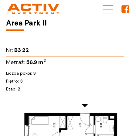
Area Park II
Nr:
B3 22
2
Metraż:
56.9
m
Liczba pokoi:
3
Piętro:
3
Etap:
2