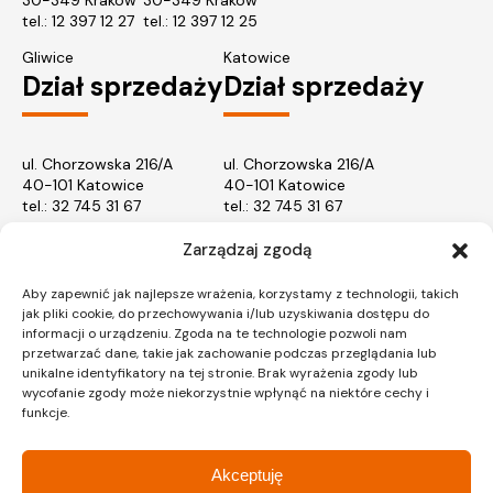
30-349 Kraków
30-349 Kraków
tel.:
12 397 12 27
tel.:
12 397 12 25
Gliwice
Katowice
Dział sprzedaży
Dział sprzedaży
ul. Chorzowska 216/A
ul. Chorzowska 216/A
40-101 Katowice
40-101 Katowice
tel.:
32 745 31 67
tel.: 32 745 31 67
Warszawa
Zarządzaj zgodą
Dział sprzedaży
Aby zapewnić jak najlepsze wrażenia, korzystamy z technologii, takich
jak pliki cookie, do przechowywania i/lub uzyskiwania dostępu do
informacji o urządzeniu. Zgoda na te technologie pozwoli nam
ul. Pałuków 2, LOK 12
przetwarzać dane, takie jak zachowanie podczas przeglądania lub
03-188 Warszawa
unikalne identyfikatory na tej stronie. Brak wyrażenia zgody lub
tel.: 22 597 23 72
wycofanie zgody może niekorzystnie wpłynąć na niektóre cechy i
funkcje.
Akceptuję