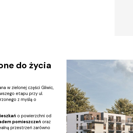
one do życia
a w zielonej części Gliwic,
wszego etapu przy ul.
orzonego z myślą o
ieszkań
o powierzchni od
ładem pomieszczeń
oraz
dealną przestrzeń zarówno