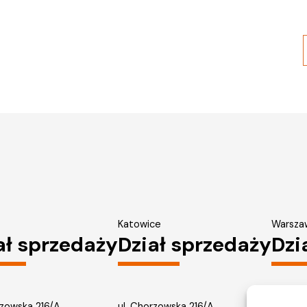
Katowice
Warsza
ał sprzedaży
Dział sprzedaży
Dzi
rzowska 216/A
ul. Chorzowska 216/A
ul. Pału