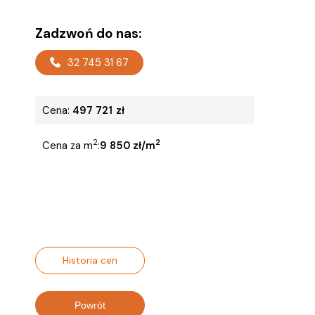
Zadzwoń do nas:
32 745 31 67
Cena:
497 721
zł
2
2
Cena za m
:
9 850 zł/m
Historia cen
Powrót