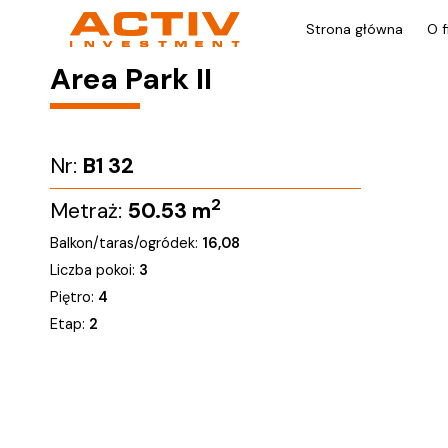
Strona główna
O f
Area Park II
Nr:
B1 32
2
Metraż:
50.53
m
Balkon/taras/ogródek:
16,08
Liczba pokoi:
3
Piętro:
4
Etap:
2