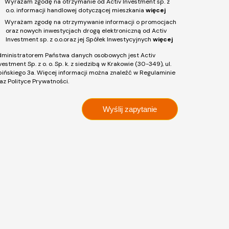
Wyrażam zgodę na otrzymanie od Activ Investment sp. z
o.o. informacji handlowej dotyczącej mieszkania
więcej
Wyrażam zgodę na otrzymywanie informacji o promocjach
oraz nowych inwestycjach drogą elektroniczną od Activ
Investment sp. z o.o.oraz jej Spółek Inwestycyjnych
więcej
ministratorem Państwa danych osobowych jest Activ
vestment Sp. z o. o. Sp. k. z siedzibą w Krakowie (30-349), ul.
pińskiego 3a. Więcej informacji można znaleźć w Regulaminie
az Polityce Prywatności.