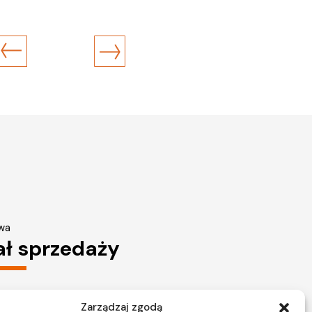
wa
ał sprzedaży
Zarządzaj zgodą
ków 2, LOK 12