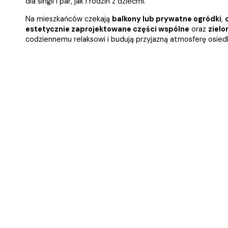
dla singli i par, jak i rodzin z dziećmi.
Na mieszkańców czekają
balkony lub prywatne ogródki
,
estetycznie zaprojektowane części wspólne
oraz
zielo
codziennemu relaksowi i budują przyjazną atmosferę osiedl