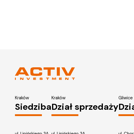
Kraków
Kraków
Gliwice
Siedziba
Dział sprzedaży
Dzi
ul. Lipińskiego 3A
ul. Lipińskiego 3A
ul. Cho