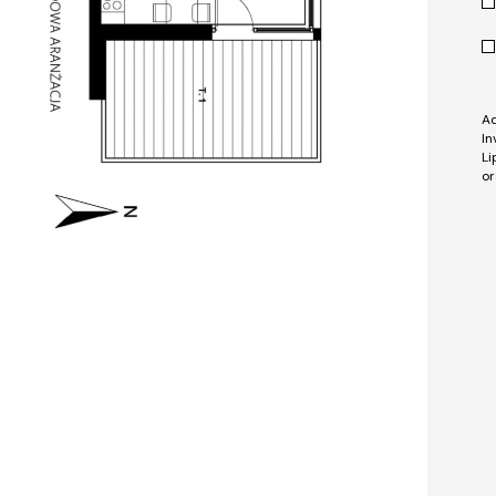
Ad
In
Li
or