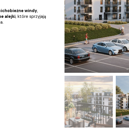
cichobieżne windy
,
ne alejki
, które sprzyjają
a.