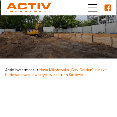
Activ Investment
➞
Nova Mikołowska „City Garden”: ruszyła
budowa nowej inwestycji w centrum Katowic