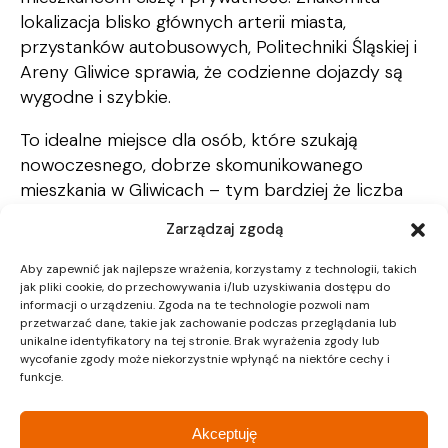
lokalizacja blisko głównych arterii miasta,
przystanków autobusowych, Politechniki Śląskiej i
Areny Gliwice sprawia, że codzienne dojazdy są
wygodne i szybkie.
To idealne miejsce dla osób, które szukają
nowoczesnego, dobrze skomunikowanego
mieszkania w Gliwicach – tym bardziej że liczba
dostępnych mieszkań jest już bardzo ograniczona.
Zarządzaj zgodą
Zapraszamy do kontaktu – to ostatnia szansa
Aby zapewnić jak najlepsze wrażenia, korzystamy z technologii, takich
na zakup mieszkania w Area Park!
jak pliki cookie, do przechowywania i/lub uzyskiwania dostępu do
Telefon do biura sprzedaży: 32 745 31 67
informacji o urządzeniu. Zgoda na te technologie pozwoli nam
przetwarzać dane, takie jak zachowanie podczas przeglądania lub
unikalne identyfikatory na tej stronie. Brak wyrażenia zgody lub
wycofanie zgody może niekorzystnie wpłynąć na niektóre cechy i
funkcje.
Akceptuję