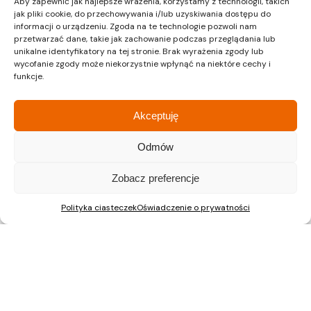
Aby zapewnić jak najlepsze wrażenia, korzystamy z technologii, takich
✔ Kawalerki – od 440 286 zł
jak pliki cookie, do przechowywania i/lub uzyskiwania dostępu do
✔ Mieszkania 2-pokojowe – od 502 848 zł
informacji o urządzeniu. Zgoda na te technologie pozwoli nam
przetwarzać dane, takie jak zachowanie podczas przeglądania lub
✔ Mieszkania 3-pokojowe – od 674 245 zł
unikalne identyfikatory na tej stronie. Brak wyrażenia zgody lub
wycofanie zgody może niekorzystnie wpłynąć na niektóre cechy i
Dobre tempo sprzedaży pokazuje, że to oferta,
funkcje.
którą warto rozważyć. Zapraszamy do biura
sprzedaży, gdzie można zapoznać się z
Akceptuję
dostępnymi mieszkaniami i wybrać idealne dla
siebie.
Odmów
Planujesz kupić mieszkanie w inwestycji
Zobacz preferencje
ŚwiatoVida? Zadzwoń! 22 597 23 72
Polityka ciasteczek
Oświadczenie o prywatności