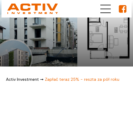
Activ Investment
➞
Zapłać teraz 25% - reszta za pół roku