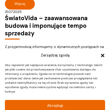
Więcej
31.07.2025
ŚwiatoVida – zaawansowana
budowa i imponujące tempo
sprzedaży
Z przyjemnością informujemy o dynamicznych postępach na
placu budowy inwestycji ŚwiatoVida przy ul. Pałuków w
Zarządzaj zgodą
Warszawie. 95% sprzedanych mieszkań w...
Więcej
Aby zapewnić jak najlepsze wrażenia, korzystamy z technologii, takich
jak pliki cookie, do przechowywania i/lub uzyskiwania dostępu do
informacji o urządzeniu. Zgoda na te technologie pozwoli nam
przetwarzać dane, takie jak zachowanie podczas przeglądania lub
unikalne identyfikatory na tej stronie. Brak wyrażenia zgody lub
wycofanie zgody może niekorzystnie wpłynąć na niektóre cechy i
funkcje.
« Poprzednie
1
…
10
11
12
13
14
…
37
Następne »
Akceptuję