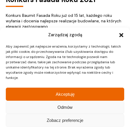
Konkurs Baumit Fasada Roku już od 15 lat, każdego roku
wyłania i docenia najlepsze realizacje budowlane, na których
elewacji zastosowano...
Zarządzaj zgodą
Więcej
Aby zapewnić jak najlepsze wrażenia, korzystamy z technologii, takich
jak pliki cookie, do przechowywania i/lub uzyskiwania dostępu do
informacji o urządzeniu. Zgoda na te technologie pozwoli nam
przetwarzać dane, takie jak zachowanie podczas przeglądania lub
unikalne identyfikatory na tej stronie. Brak wyrażenia zgody lub
« Poprzednie
1
…
34
35
36
37
Następne »
wycofanie zgody może niekorzystnie wpłynąć na niektóre cechy i
funkcje.
Akceptuję
Nieruchomości Kraków
Odmów
Mieszkania na sprzedaż Kraków
Zobacz preferencje
Nieruchomości Gliwice