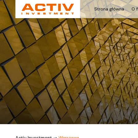
Strona główna
O f
Activ Investment
➞
Warszawa