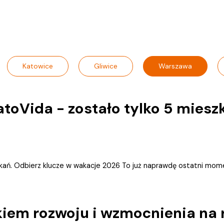
Katowice
Gliwice
Warszawa
oVida - zostało tylko 5 mieszk
kań. Odbierz klucze w wakacje 2026 To już naprawdę ostatni mome
kiem rozwoju i wzmocnienia na 