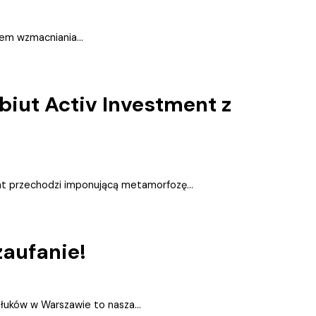
em wzmacniania...
iut Activ Investment z
at przechodzi imponującą metamorfozę...
zaufanie!
łuków w Warszawie to nasza...