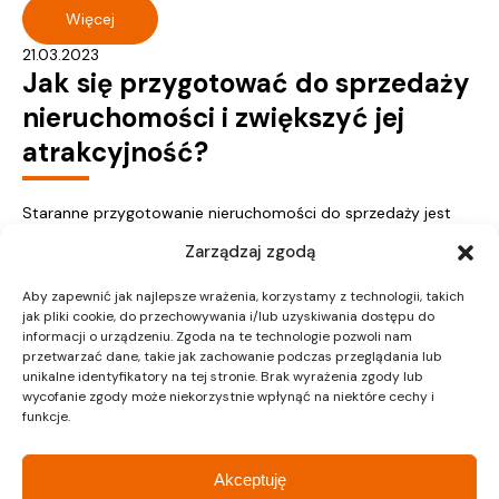
Więcej
21.03.2023
Jak się przygotować do sprzedaży
nieruchomości i zwiększyć jej
atrakcyjność?
Staranne przygotowanie nieruchomości do sprzedaży jest
bardzo ważne, ponieważ zwiększa szanse na szybką i
Zarządzaj zgodą
korzystną dla nas transakcję. Zobacz krok...
Więcej
Aby zapewnić jak najlepsze wrażenia, korzystamy z technologii, takich
jak pliki cookie, do przechowywania i/lub uzyskiwania dostępu do
informacji o urządzeniu. Zgoda na te technologie pozwoli nam
przetwarzać dane, takie jak zachowanie podczas przeglądania lub
unikalne identyfikatory na tej stronie. Brak wyrażenia zgody lub
wycofanie zgody może niekorzystnie wpłynąć na niektóre cechy i
funkcje.
« Poprzednie
1
…
29
30
31
32
33
…
37
Następne »
Akceptuję