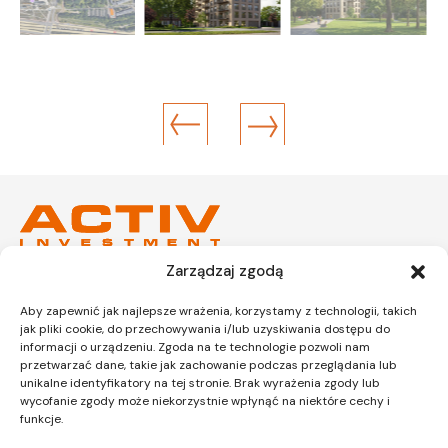
Zarządzaj zgodą
Kraków
Kraków
Aby zapewnić jak najlepsze wrażenia, korzystamy z technologii, takich
Siedziba
Dział sprzedaży
jak pliki cookie, do przechowywania i/lub uzyskiwania dostępu do
informacji o urządzeniu. Zgoda na te technologie pozwoli nam
przetwarzać dane, takie jak zachowanie podczas przeglądania lub
unikalne identyfikatory na tej stronie. Brak wyrażenia zgody lub
wycofanie zgody może niekorzystnie wpłynąć na niektóre cechy i
ul. Lipińskiego 3A
ul. Lipińskiego 3A
funkcje.
30-349 Kraków
30-349 Kraków
tel.:
12 397 12 27
tel.:
12 397 12 25