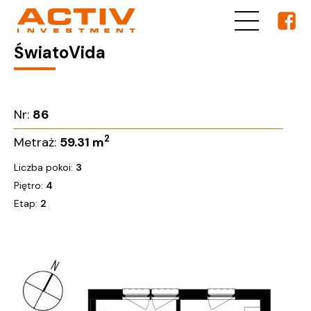
ŚwiatoVida
Nr:
86
2
Metraż:
59.31
m
Liczba pokoi:
3
Piętro:
4
Etap:
2