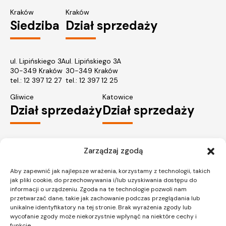
Kraków
Kraków
Siedziba
Dział sprzedaży
ul. Lipińskiego 3A
ul. Lipińskiego 3A
30-349 Kraków
30-349 Kraków
tel.:
12 397 12 27
tel.:
12 397 12 25
Gliwice
Katowice
Dział sprzedaży
Dział sprzedaży
ul. Chorzowska 216/A
ul. Chorzowska 216/A
Zarządzaj zgodą
40-101 Katowice
40-101 Katowice
tel.:
32 745 31 67
tel.: 32 745 31 67
Aby zapewnić jak najlepsze wrażenia, korzystamy z technologii, takich
jak pliki cookie, do przechowywania i/lub uzyskiwania dostępu do
Warszawa
informacji o urządzeniu. Zgoda na te technologie pozwoli nam
Dział sprzedaży
przetwarzać dane, takie jak zachowanie podczas przeglądania lub
unikalne identyfikatory na tej stronie. Brak wyrażenia zgody lub
wycofanie zgody może niekorzystnie wpłynąć na niektóre cechy i
funkcje.