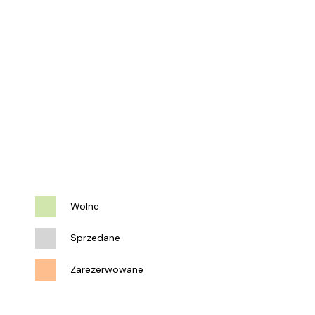
Wolne
Sprzedane
Zarezerwowane