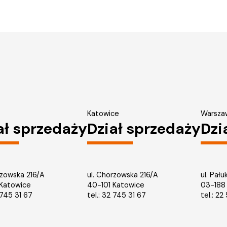
Katowice
Warsza
ał sprzedaży
Dział sprzedaży
Dzi
rzowska 216/A
ul. Chorzowska 216/A
ul. Pału
 Katowice
40-101 Katowice
03-188
745 31 67
tel.: 32 745 31 67
tel.: 2