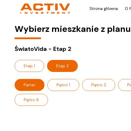
Strona główna
O f
Wybierz mieszkanie z planu
ŚwiatoVida - Etap 2
Etap 1
Etap 2
Parter
Piętro 1
Piętro 2
Pi
Piętro 8