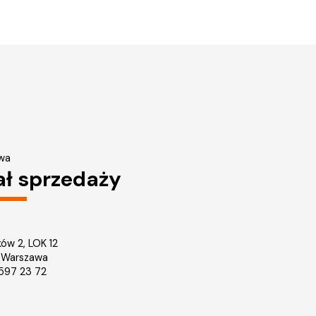
wa
ał sprzedaży
ków 2, LOK 12
 Warszawa
2 597 23 72